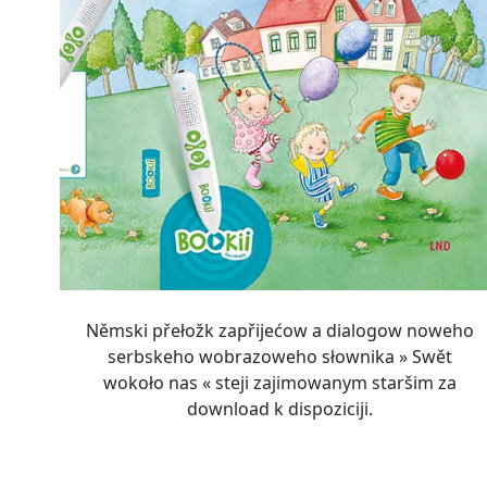
Němski přełožk zapřijećow a dialogow noweho
serbskeho wobrazoweho słownika » Swět
wokoło nas « steji zajimowanym staršim za
download k dispoziciji.