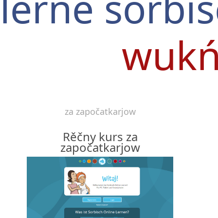
lerne sorbi
wukń
za započatkarjow
Rěčny kurs za
započatkarjow