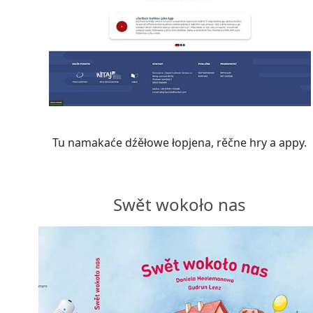
Tu namakaće dźěłowe łopjena, rěčne hry a appy.
Swět wokoło nas