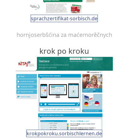
sprachzertifikat-sorbisch.de
hornjoserbšćina za maćernorěčnych
krok po kroku
krokpokroku.sorbischlernen.de