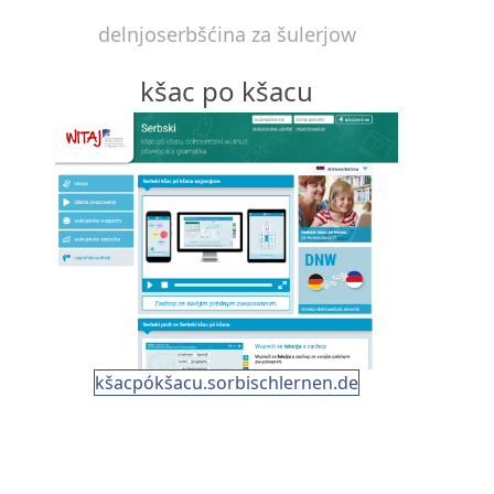
delnjoserbšćina za šulerjow
kšac po kšacu
kšacpókšacu.sorbischlernen.de